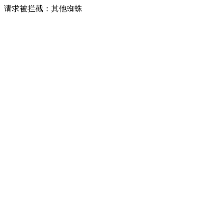
请求被拦截：其他蜘蛛